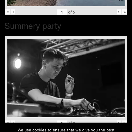
«
‹
›
»
of
5
Summery party
«
‹
›
»
of
9
We use cookies to ensure that we give you the best