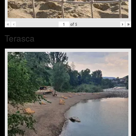
«
‹
›
»
of
5
Terasca